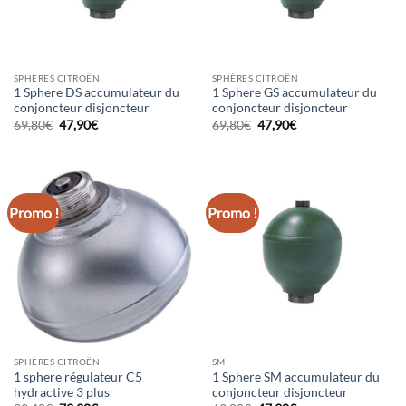
SPHÈRES CITROËN
SPHÈRES CITROËN
1 Sphere DS accumulateur du
1 Sphere GS accumulateur du
conjoncteur disjoncteur
conjoncteur disjoncteur
Le
Le
Le
Le
69,80
€
47,90
€
69,80
€
47,90
€
prix
prix
prix
prix
initial
actuel
initial
actuel
était :
est :
était :
est :
69,80€.
47,90€.
69,80€.
47,90€.
Promo !
Promo !
SPHÈRES CITROËN
SM
1 sphere régulateur C5
1 Sphere SM accumulateur du
hydractive 3 plus
conjoncteur disjoncteur