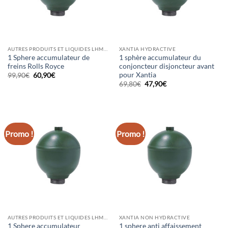
AUTRES PRODUITS ET LIQUIDES LHM/LDS
XANTIA HYDRACTIVE
1 Sphere accumulateur de
1 sphère accumulateur du
freins Rolls Royce
conjoncteur disjoncteur avant
pour Xantia
Le
Le
99,90
€
60,90
€
prix
prix
Le
Le
69,80
€
47,90
€
initial
actuel
prix
prix
était :
est :
initial
actuel
99,90€.
60,90€.
était :
est :
69,80€.
47,90€.
Promo !
Promo !
AUTRES PRODUITS ET LIQUIDES LHM/LDS
XANTIA NON HYDRACTIVE
1 Sphere accumulateur
1 sphere anti affaissement