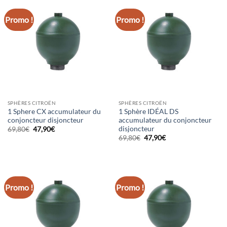
Promo !
Promo !
SPHÈRES CITROËN
SPHÈRES CITROËN
1 Sphere CX accumulateur du
1 Sphère IDÉAL DS
conjoncteur disjoncteur
accumulateur du conjoncteur
disjoncteur
Le
Le
69,80
€
47,90
€
prix
prix
Le
Le
69,80
€
47,90
€
initial
actuel
prix
prix
était :
est :
initial
actuel
69,80€.
47,90€.
était :
est :
69,80€.
47,90€.
Promo !
Promo !