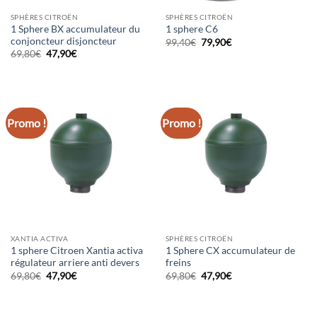
SPHÈRES CITROËN
SPHÈRES CITROËN
1 Sphere BX accumulateur du
1 sphere C6
conjoncteur disjoncteur
Le
Le
99,40
€
79,90
€
prix
prix
Le
Le
69,80
€
47,90
€
initial
actuel
prix
prix
était :
est :
initial
actuel
99,40€.
79,90€.
était :
est :
69,80€.
47,90€.
Promo !
Promo !
XANTIA ACTIVA
SPHÈRES CITROËN
1 sphere Citroen Xantia activa
1 Sphere CX accumulateur de
régulateur arriere anti devers
freins
Le
Le
Le
Le
69,80
€
47,90
€
69,80
€
47,90
€
prix
prix
prix
prix
initial
actuel
initial
actuel
était :
est :
était :
est :
69,80€.
47,90€.
69,80€.
47,90€.