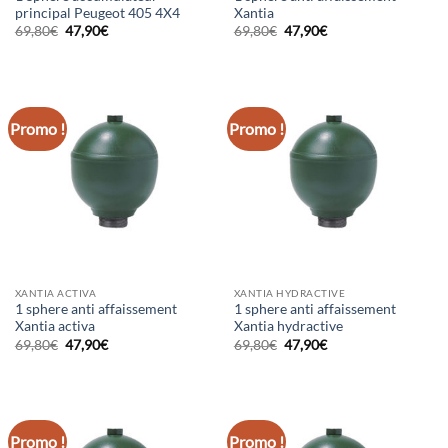
principal Peugeot 405 4X4
Xantia
Le
Le
Le
Le
69,80
€
47,90
€
69,80
€
47,90
€
prix
prix
prix
prix
initial
actuel
initial
actuel
était :
est :
était :
est :
69,80€.
47,90€.
69,80€.
47,90€.
Promo !
Promo !
XANTIA ACTIVA
XANTIA HYDRACTIVE
1 sphere anti affaissement
1 sphere anti affaissement
Xantia activa
Xantia hydractive
Le
Le
Le
Le
69,80
€
47,90
€
69,80
€
47,90
€
prix
prix
prix
prix
initial
actuel
initial
actuel
était :
est :
était :
est :
69,80€.
47,90€.
69,80€.
47,90€.
Promo !
Promo !