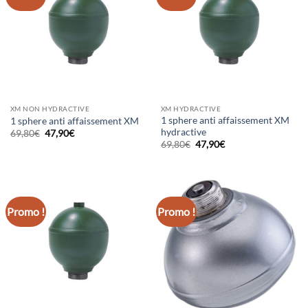
XM NON HYDRACTIVE
XM HYDRACTIVE
1 sphere anti affaissement XM
1 sphere anti affaissement XM
hydractive
Le
Le
69,80
€
47,90
€
prix
prix
Le
Le
69,80
€
47,90
€
initial
actuel
prix
prix
était :
est :
initial
actuel
69,80€.
47,90€.
était :
est :
69,80€.
47,90€.
Promo !
Promo !