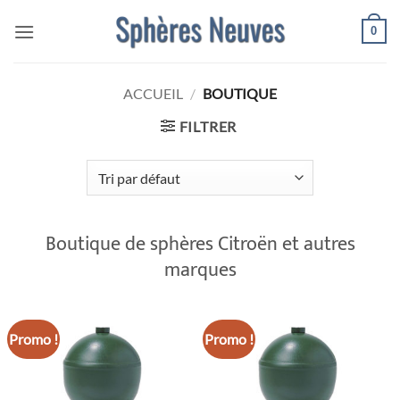
Passer
0
au
contenu
ACCUEIL
/
BOUTIQUE
FILTRER
Boutique de sphères Citroën et autres
marques
Promo !
Promo !