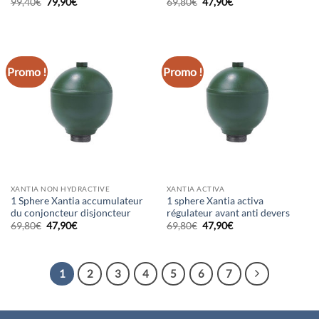
Le
Le
Le
Le
99,40
€
79,90
€
69,80
€
47,90
€
prix
prix
prix
prix
initial
actuel
initial
actuel
était :
est :
était :
est :
99,40€.
79,90€.
69,80€.
47,90€.
Promo !
Promo !
XANTIA NON HYDRACTIVE
XANTIA ACTIVA
1 Sphere Xantia accumulateur
1 sphere Xantia activa
du conjoncteur disjoncteur
régulateur avant anti devers
Le
Le
Le
Le
69,80
€
47,90
€
69,80
€
47,90
€
prix
prix
prix
prix
initial
actuel
initial
actuel
était :
est :
était :
est :
69,80€.
47,90€.
69,80€.
47,90€.
1
2
3
4
5
6
7