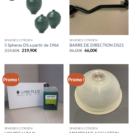
SPHÈRES CITROËN
SPHÈRES CITROËN
5 Spheres DS a partir de 1966
BARRE DE DIRECTION DS21
Le
Le
Le
Le
319,80
€
219,90
€
86,00
€
66,00
€
prix
prix
prix
prix
initial
actuel
initial
actuel
était :
est :
était :
est :
319,80€.
219,90€.
86,00€.
66,00€.
Promo !
Promo !
SPHÈRES CITROËN
SPHÈRES CITROËN