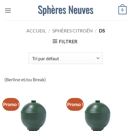
Passer
0
au
contenu
ACCUEIL
/
SPHÈRES CITROËN
/
DS
FILTRER
(Berline et/ou Break)
Promo !
Promo !