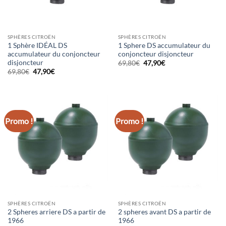
SPHÈRES CITROËN
SPHÈRES CITROËN
1 Sphère IDÉAL DS
1 Sphere DS accumulateur du
accumulateur du conjoncteur
conjoncteur disjoncteur
disjoncteur
Le
Le
69,80
€
47,90
€
prix
prix
Le
Le
69,80
€
47,90
€
initial
actuel
prix
prix
était :
est :
initial
actuel
69,80€.
47,90€.
était :
est :
69,80€.
47,90€.
Promo !
Promo !
SPHÈRES CITROËN
SPHÈRES CITROËN
2 Spheres arriere DS a partir de
2 spheres avant DS a partir de
1966
1966