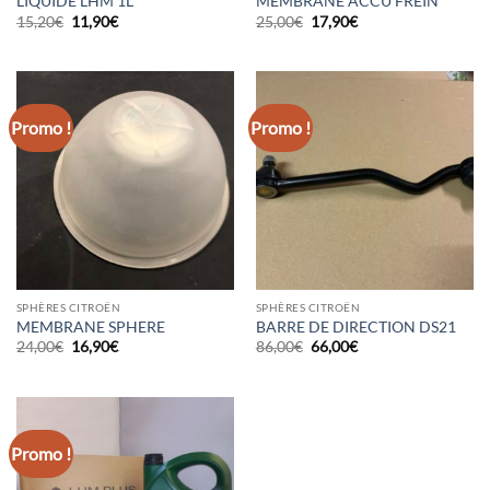
LIQUIDE LHM 1L
MEMBRANE ACCU FREIN
Le
Le
Le
Le
15,20
€
11,90
€
25,00
€
17,90
€
prix
prix
prix
prix
initial
actuel
initial
actuel
était :
est :
était :
est :
15,20€.
11,90€.
25,00€.
17,90€.
Promo !
Promo !
SPHÈRES CITROËN
SPHÈRES CITROËN
MEMBRANE SPHERE
BARRE DE DIRECTION DS21
Le
Le
Le
Le
24,00
€
16,90
€
86,00
€
66,00
€
prix
prix
prix
prix
initial
actuel
initial
actuel
était :
est :
était :
est :
24,00€.
16,90€.
86,00€.
66,00€.
Promo !