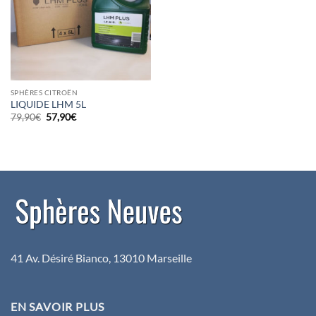
SPHÈRES CITROËN
LIQUIDE LHM 5L
Le
Le
79,90
€
57,90
€
prix
prix
initial
actuel
était :
est :
79,90€.
57,90€.
41 Av. Désiré Bianco, 13010 Marseille
EN SAVOIR PLUS