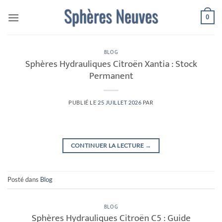
Passer
0
au
contenu
BLOG
Sphères Hydrauliques Citroën Xantia : Stock
Permanent
PUBLIÉ LE
25 JUILLET 2026
PAR
CONTINUER LA LECTURE
→
Posté dans
Blog
BLOG
Sphères Hydrauliques Citroën C5 : Guide