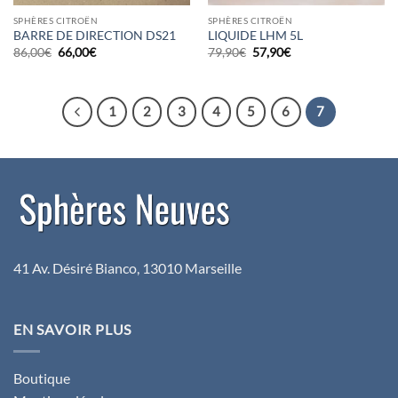
SPHÈRES CITROËN
SPHÈRES CITROËN
BARRE DE DIRECTION DS21
LIQUIDE LHM 5L
Le
Le
Le
Le
86,00
€
66,00
€
79,90
€
57,90
€
prix
prix
prix
prix
initial
actuel
initial
actuel
était :
est :
était :
est :
86,00€.
66,00€.
79,90€.
57,90€.
1
2
3
4
5
6
7
41 Av. Désiré Bianco, 13010 Marseille
EN SAVOIR PLUS
Boutique