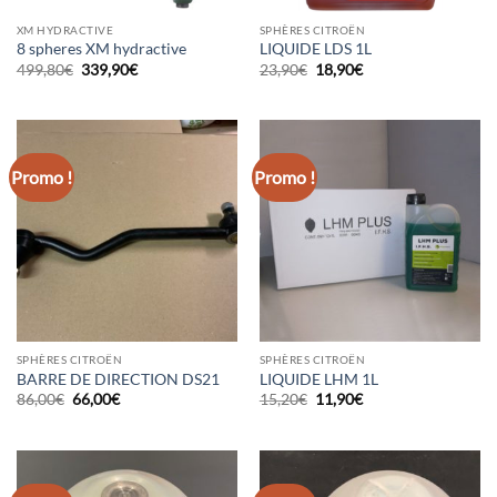
XM HYDRACTIVE
SPHÈRES CITROËN
8 spheres XM hydractive
LIQUIDE LDS 1L
Le
Le
Le
Le
499,80
€
339,90
€
23,90
€
18,90
€
prix
prix
prix
prix
initial
actuel
initial
actuel
était :
est :
était :
est :
499,80€.
339,90€.
23,90€.
18,90€.
Promo !
Promo !
SPHÈRES CITROËN
SPHÈRES CITROËN
BARRE DE DIRECTION DS21
LIQUIDE LHM 1L
Le
Le
Le
Le
86,00
€
66,00
€
15,20
€
11,90
€
prix
prix
prix
prix
initial
actuel
initial
actuel
était :
est :
était :
est :
86,00€.
66,00€.
15,20€.
11,90€.