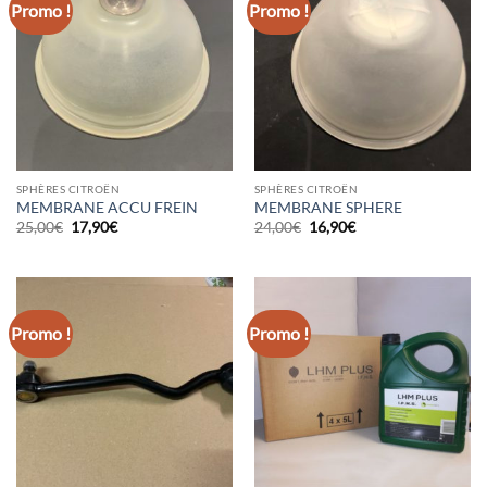
Promo !
Promo !
SPHÈRES CITROËN
SPHÈRES CITROËN
MEMBRANE ACCU FREIN
MEMBRANE SPHERE
Le
Le
Le
Le
25,00
€
17,90
€
24,00
€
16,90
€
prix
prix
prix
prix
initial
actuel
initial
actuel
était :
est :
était :
est :
25,00€.
17,90€.
24,00€.
16,90€.
Promo !
Promo !