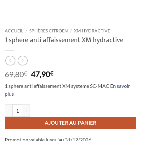
ACCUEIL
/
SPHÈRES CITROËN
/
XM HYDRACTIVE
1 sphere anti affaissement XM hydractive
Le
Le
69,80
47,90
€
€
prix
prix
1 sphere anti affaissement XM systeme SC-MAC
En savoir
initial
actuel
plus
était :
est :
69,80€.
47,90€.
quantité de 1 sphere anti affaissement XM hydractive
AJOUTER AU PANIER
Promotion valable jusqu'au 31/12/2026