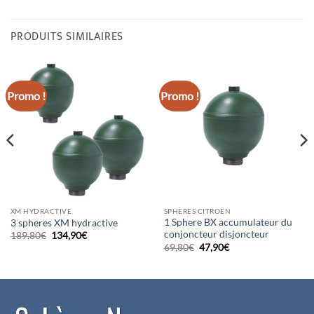
PRODUITS SIMILAIRES
Promo !
Promo !
XM HYDRACTIVE
SPHÈRES CITROËN
1 Sphere BX accumulateur du
3 spheres XM hydractive
conjoncteur disjoncteur
Le
Le
189,80
€
134,90
€
prix
prix
Le
Le
69,80
€
47,90
€
initial
actuel
prix
prix
était :
est :
initial
actuel
189,80€.
134,90€.
était :
est :
69,80€.
47,90€.