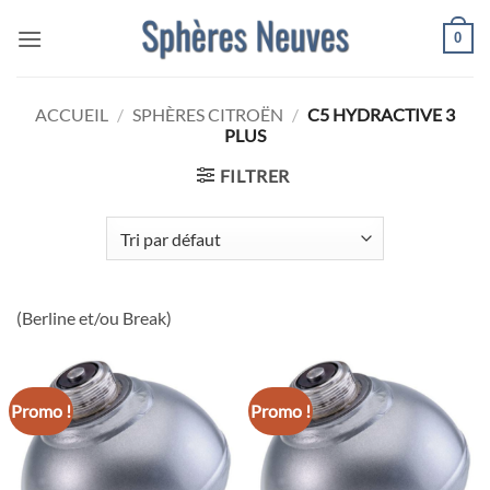
Passer
0
au
contenu
ACCUEIL
/
SPHÈRES CITROËN
/
C5 HYDRACTIVE 3
PLUS
FILTRER
(Berline et/ou Break)
Promo !
Promo !