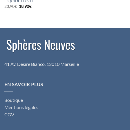
LIQUIDE LDS 1L
Le
Le
23,90
€
18,90
€
prix
prix
initial
actuel
était :
est :
23,90€.
18,90€.
41 Av. Désiré Bianco, 13010 Marseille
EN SAVOIR PLUS
Boutique
Mentions légales
CGV