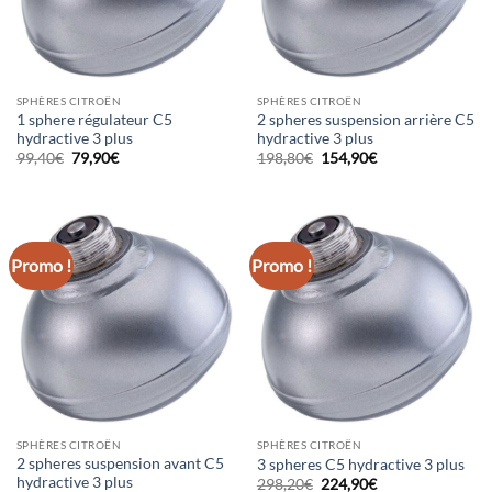
SPHÈRES CITROËN
SPHÈRES CITROËN
1 sphere régulateur C5
2 spheres suspension arrière C5
hydractive 3 plus
hydractive 3 plus
Le
Le
Le
Le
99,40
€
79,90
€
198,80
€
154,90
€
prix
prix
prix
prix
initial
actuel
initial
actuel
était :
est :
était :
est :
99,40€.
79,90€.
198,80€.
154,90€.
Promo !
Promo !
SPHÈRES CITROËN
SPHÈRES CITROËN
2 spheres suspension avant C5
3 spheres C5 hydractive 3 plus
hydractive 3 plus
Le
Le
298,20
€
224,90
€