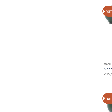
Prom
XANT
5 sp
319,
Prom