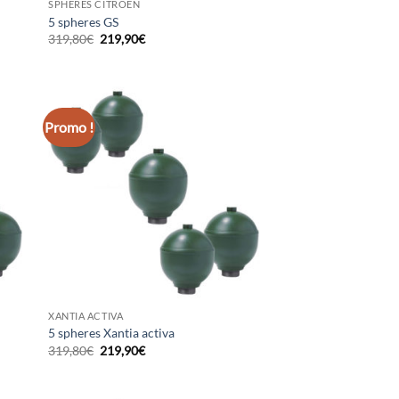
SPHÈRES CITROËN
5 spheres GS
Le
Le
319,80
€
219,90
€
prix
prix
initial
actuel
était :
est :
319,80€.
219,90€.
Promo !
XANTIA ACTIVA
5 spheres Xantia activa
Le
Le
319,80
€
219,90
€
prix
prix
initial
actuel
était :
est :