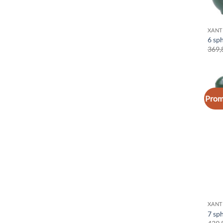
XANT
6 sp
369,
Prom
XANT
7 sph