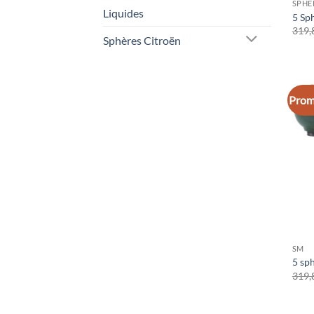
SPHÈ
Liquides
5 Sp
319,
Sphères Citroën
Prom
SM
5 sp
319,