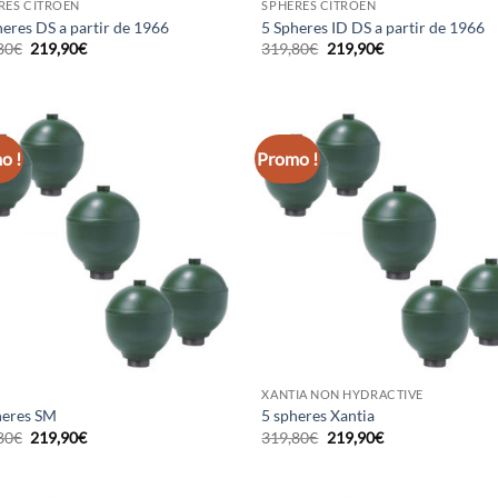
RES CITROËN
SPHÈRES CITROËN
heres DS a partir de 1966
5 Spheres ID DS a partir de 1966
Le
Le
Le
Le
80
€
219,90
€
319,80
€
219,90
€
prix
prix
prix
prix
initial
actuel
initial
actuel
était :
est :
était :
est :
319,80€.
219,90€.
319,80€.
219,90€.
o !
Promo !
XANTIA NON HYDRACTIVE
heres SM
5 spheres Xantia
Le
Le
Le
Le
80
€
219,90
€
319,80
€
219,90
€
prix
prix
prix
prix
initial
actuel
initial
actuel
était :
est :
était :
est :