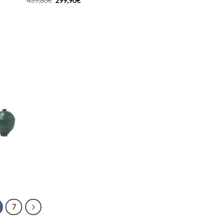
439,80
€
299,90
€
prix
prix
initial
actuel
était :
est :
439,80€.
299,90€.
7