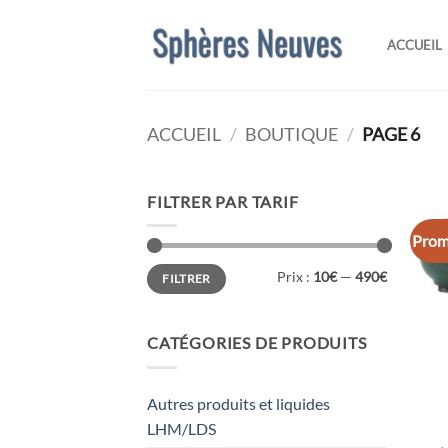
Passer
au
ACCUEIL
contenu
ACCUEIL
/
BOUTIQUE
/
PAGE 6
FILTRER PAR TARIF
Prom
Prix
Prix
Prix :
10€
—
490€
FILTRER
min
max
CATÉGORIES DE PRODUITS
Autres produits et liquides
LHM/LDS