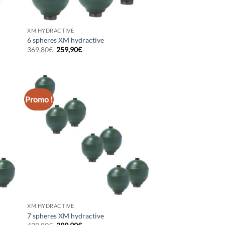
XM HYDRACTIVE
6 spheres XM hydractive
Le
Le
369,80
€
259,90
€
prix
prix
initial
actuel
était :
est :
369,80€.
259,90€.
Promo !
XM HYDRACTIVE
7 spheres XM hydractive
Le
Le