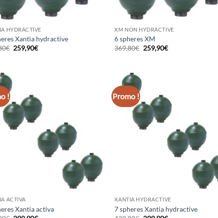
IA HYDRACTIVE
XM NON HYDRACTIVE
heres Xantia hydractive
6 spheres XM
Le
Le
Le
Le
80
€
259,90
€
369,80
€
259,90
€
prix
prix
prix
prix
initial
actuel
initial
actuel
était :
est :
était :
est :
369,80€.
259,90€.
369,80€.
259,90€.
o !
Promo !
IA ACTIVA
XANTIA HYDRACTIVE
eres Xantia activa
7 spheres Xantia hydractive
Le
Le
Le
Le