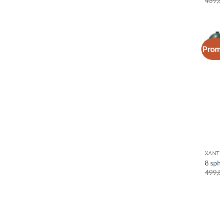
439,
Prom
XANT
8 sph
499,