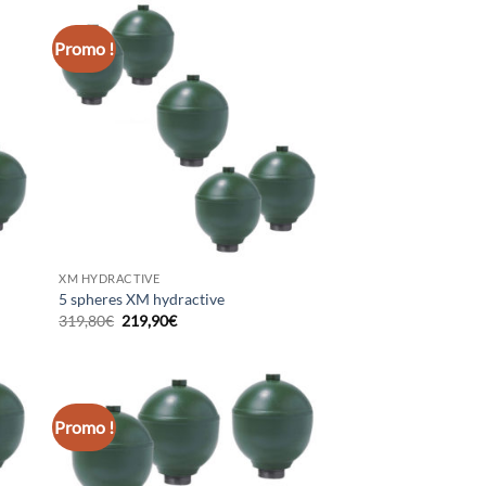
319,80€.
219,90€.
Promo !
XM HYDRACTIVE
5 spheres XM hydractive
Le
Le
319,80
€
219,90
€
prix
prix
initial
actuel
était :
est :
319,80€.
219,90€.
Promo !