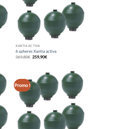
XANTIA ACTIVA
6 spheres Xantia activa
Le
Le
369,80
€
259,90
€
prix
prix
initial
actuel
était :
est :
369,80€.
259,90€.
Promo !