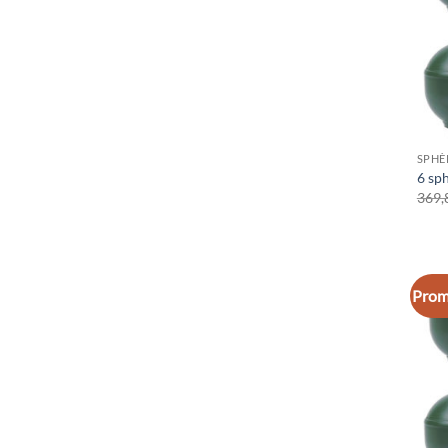
SPHÈ
6 sp
369,
Prom