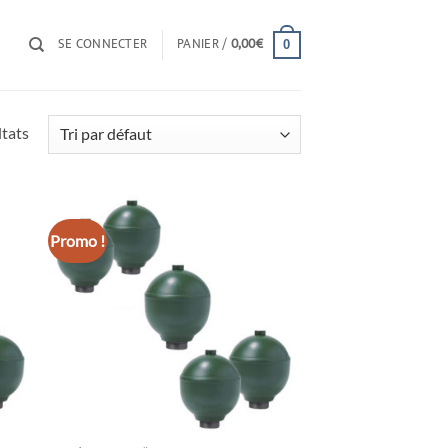
SE CONNECTER
PANIER /
0,00
€
0
ltats
Promo !