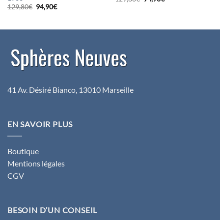
prix
prix
Le
Le
129,80
€
94,90
€
initial
actuel
prix
prix
était :
est :
initial
actuel
129,80€.
94,90€.
était :
est :
129,80€.
94,90€.
41 Av. Désiré Bianco, 13010 Marseille
EN SAVOIR PLUS
Boutique
Mentions légales
CGV
BESOIN D’UN CONSEIL