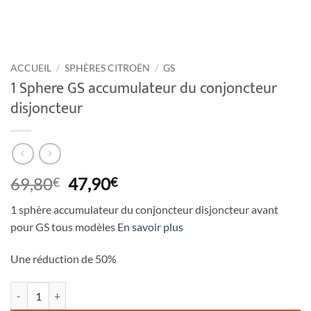
ACCUEIL
/
SPHÈRES CITROËN
/
GS
1 Sphere GS accumulateur du conjoncteur
disjoncteur
Le
Le
69,80
47,90
€
€
prix
prix
1 sphère accumulateur du conjoncteur disjoncteur avant
initial
actuel
pour GS tous modèles
En savoir plus
était :
est :
69,80€.
47,90€.
Une réduction de
50%
quantité de 1 Sphere GS accumulateur du conjoncteur disjoncteur