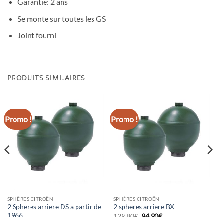
Garantie: 2 ans
Se monte sur toutes les GS
Joint fourni
PRODUITS SIMILAIRES
Promo !
Promo !
SPHÈRES CITROËN
SPHÈRES CITROËN
2 Spheres arriere DS a partir de
2 spheres arriere BX
1966
Le
Le
129,80
€
94,90
€