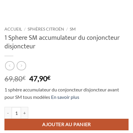
ACCUEIL
/
SPHÈRES CITROËN
/
SM
1 Sphere SM accumulateur du conjoncteur
disjoncteur
Le
Le
69,80
47,90
€
€
prix
prix
1 sphère accumulateur du conjoncteur disjoncteur avant
initial
actuel
pour SM tous modèles
En savoir plus
était :
est :
69,80€.
47,90€.
quantité de 1 Sphere SM accumulateur du conjoncteur disjoncteur
AJOUTER AU PANIER