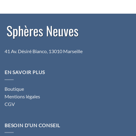
initial
actuel
initial
actuel
était :
est :
était :
est :
189,80€.
134,90€.
319,80€.
219,90€.
41 Av. Désiré Bianco, 13010 Marseille
EN SAVOIR PLUS
Boutique
Mentions légales
CGV
BESOIN D’UN CONSEIL