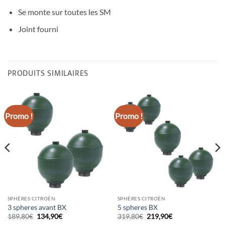
Se monte sur toutes les SM
Joint fourni
PRODUITS SIMILAIRES
Promo !
Promo !
SPHÈRES CITROËN
SPHÈRES CITROËN
3 spheres avant BX
5 spheres BX
Le
Le
Le
Le
189,80
€
134,90
€
319,80
€
219,90
€
prix
prix
prix
prix