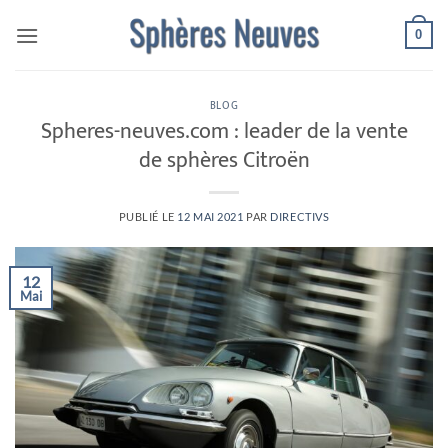
Passer
0
au
contenu
BLOG
Spheres-neuves.com : leader de la vente
de sphères Citroën
PUBLIÉ LE
12 MAI 2021
PAR
DIRECTIVS
12
Mai