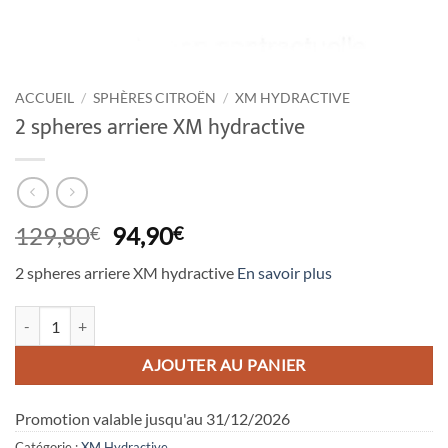
ACCUEIL
/
SPHÈRES CITROËN
/
XM HYDRACTIVE
2 spheres arriere XM hydractive
Le
Le
129,80
94,90
€
€
prix
prix
2 spheres arriere XM hydractive
En savoir plus
initial
actuel
était :
est :
quantité de 2 spheres arriere XM hydractive
129,80€.
94,90€.
AJOUTER AU PANIER
Promotion valable jusqu'au 31/12/2026
Catégorie :
XM Hydractive