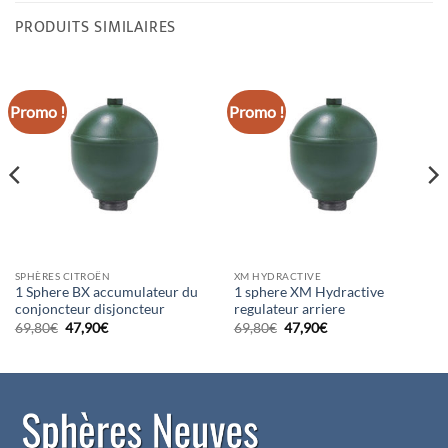
PRODUITS SIMILAIRES
Promo !
Promo !
SPHÈRES CITROËN
XM HYDRACTIVE
1 Sphere BX accumulateur du
1 sphere XM Hydractive
conjoncteur disjoncteur
regulateur arriere
Le
Le
Le
Le
69,80
€
47,90
€
69,80
€
47,90
€
prix
prix
prix
prix
initial
actuel
initial
actuel
était :
est :
était :
est :
69,80€.
47,90€.
69,80€.
47,90€.