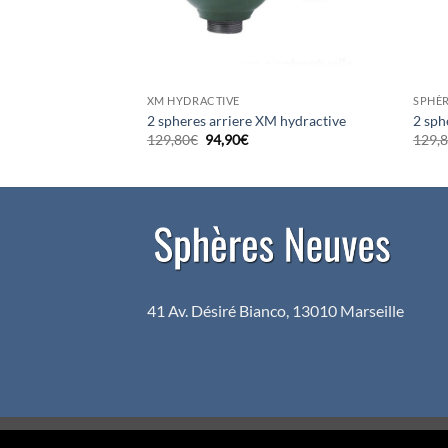
XM HYDRACTIVE
SPHÈR
active
2 spheres arriere XM hydractive
2 sph
e
Le
Le
129,80
€
94,90
€
129,
rix
prix
prix
ctuel
initial
actuel
t :
était :
est :
99,90€.
129,80€.
94,90€.
41 Av. Désiré Bianco, 13010 Marseille
Copyright 2026 ©
Sphères Neuves