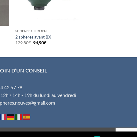
SPHÈRES CITROËN
2 spheres avant BX
Le
Le
129,80
€
94,90
€
prix
prix
initial
actuel
était :
est :
129,80€.
94,90€.
OIN D’UN CONSEIL
74 42 57 78
 12h / 14h - 19h du lundi au vendredi
spheres.neuves@gmail.com