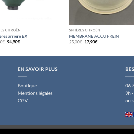
ES CITROËN
SPHÈRES CITROËN
eres arriere BX
MEMBRANE ACCU FREIN
Le
Le
Le
Le
80
€
94,90
€
25,00
€
17,90
€
prix
prix
prix
prix
initial
actuel
initial
actuel
était :
est :
était :
est :
129,80€.
94,90€.
25,00€.
17,90€.
EN SAVOIR PLUS
BES
Boutique
06 
Mentions légales
9h -
CGV
ou 