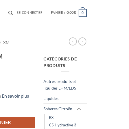
SE CONNECTER
PANIER /
0,00
€
0
/
XM
M
CATÉGORIES DE
PRODUITS
Autres produits et
liquides LHM/LDS
e
En savoir plus
uel
Liquides
:
ydractive
Sphères Citroën
90€.
BX
NIER
C5 Hydractive 3