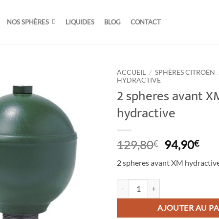
NOS SPHÈRES
LIQUIDES
BLOG
CONTACT
ACCUEIL
/
SPHÈRES CITROËN
HYDRACTIVE
2 spheres avant X
hydractive
Le
Le
129,80
94,90
€
€
prix
prix
2 spheres avant XM hydractiv
initial
act
était :
est 
quantité de 2 spheres avant XM h
129,80€.
94,
AJOUTER AU PA