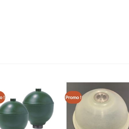
 !
Promo !