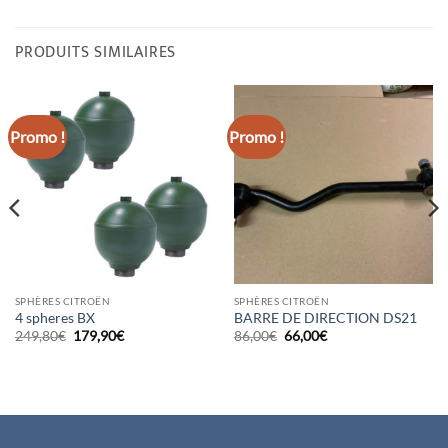
PRODUITS SIMILAIRES
Promo !
Promo !
SPHÈRES CITROËN
SPHÈRES CITROËN
4 spheres BX
BARRE DE DIRECTION DS21
Le
Le
Le
Le
249,80
€
179,90
€
86,00
€
66,00
€
prix
prix
prix
prix
initial
actuel
initial
actuel
était :
est :
était :
est :
249,80€.
179,90€.
86,00€.
66,00€.