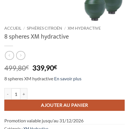
ACCUEIL
/
SPHÈRES CITROËN
/
XM HYDRACTIVE
8 spheres XM hydractive
Le
Le
499,80
339,90
€
€
prix
prix
8 spheres XM hydractive
En savoir plus
initial
actuel
était :
est :
quantité de 8 spheres XM hydractive
499,80€.
339,90€.
AJOUTER AU PANIER
Promotion valable jusqu'au 31/12/2026
Catégorie :
XM Hydractive