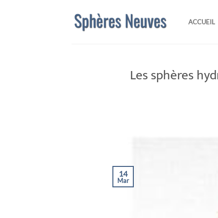
Passer
au
ACCUEIL
contenu
Les sphères hyd
14
Mar