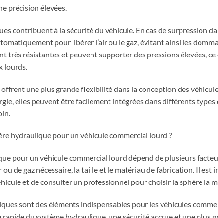
ne précision élevées.
ues contribuent à la sécurité du véhicule. En cas de surpression dan
utomatiquement pour libérer l’air ou le gaz, évitant ainsi les domma
nt très résistantes et peuvent supporter des pressions élevées, ce 
 lourds.
offrent une plus grande flexibilité dans la conception des véhicules.
rgie, elles peuvent être facilement intégrées dans différents types 
in.
re hydraulique pour un véhicule commercial lourd ?
que pour un véhicule commercial lourd dépend de plusieurs facteur
ou de gaz nécessaire, la taille et le matériau de fabrication. Il est
hicule et de consulter un professionnel pour choisir la sphère la 
iques sont des éléments indispensables pour les véhicules commerc
e rapide du système hydraulique, une sécurité accrue et une plus gr