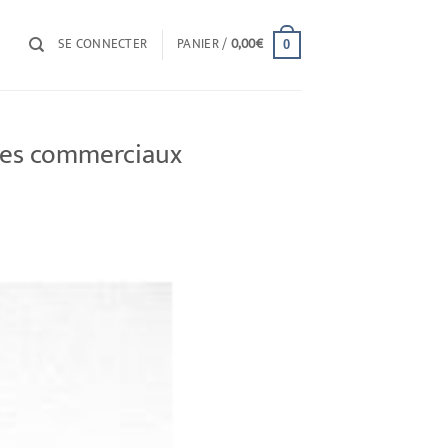
SE CONNECTER
PANIER /
0,00
€
0
ules commerciaux