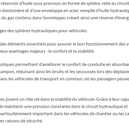
éservoir d’huile sous pression, en forme de sphère, relié au circuit
 élastomère et d’une enveloppe en acier, remplie d’huile hydrau
on du gaz contenu dans l’enveloppe, créant ainsi une réserve d’éner
tages des sphères hydrauliques pour véhicules
des éléments essentiels pour assurer le bon fonctionnement des 
ux avantages majeurs : le confort et la stabilité.
uliques permettent d’améliorer le confort de conduite en absorbant
tampon, réduisant ainsi les bruits et les secousses lors des déplac
dans les véhicules de transport en commun, où les passagers peuve
s jouent un rôle clé dans la stabilité du véhicule. Grâce à leur capa
e maintenir une pression constante dans le circuit hydraulique et a
particulièrement important dans les véhicules de chantier ou les 
es raisons de sécurité.