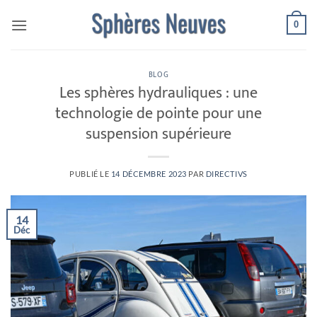
Passer
0
au
contenu
BLOG
Les sphères hydrauliques : une
technologie de pointe pour une
suspension supérieure
PUBLIÉ LE
14 DÉCEMBRE 2023
PAR
DIRECTIVS
14
Déc