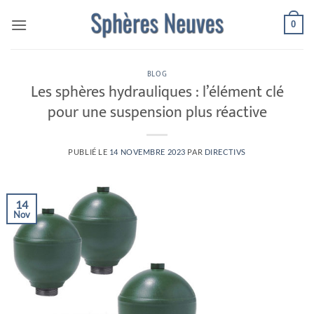
Passer
0
au
contenu
BLOG
Les sphères hydrauliques : l’élément clé
pour une suspension plus réactive
PUBLIÉ LE
14 NOVEMBRE 2023
PAR
DIRECTIVS
14
Nov