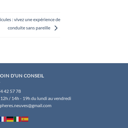
cules : vivez une expérience de
conduite sans pareille
OIN D’UN CONSEIL
74 42 57 78
 12h / 14h - 19h du lundi au vendredi
spheres.neuves@gmail.com