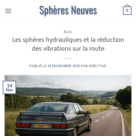
Passer
0
au
contenu
BLOG
Les sphères hydrauliques et la réduction
des vibrations sur la route
PUBLIÉ LE
14 NOVEMBRE 2025
PAR
DIRECTIVS
14
Nov