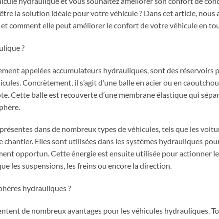
hicule hydraulique et vous souhaitez améliorer son confort de cond
re la solution idéale pour votre véhicule ? Dans cet article, nous 
e et comment elle peut améliorer le confort de votre véhicule en tou
ulique ?
ement appelées accumulateurs hydrauliques, sont des réservoirs pr
ules. Concrètement, il s’agit d’une balle en acier ou en caoutchou
te. Cette balle est recouverte d’une membrane élastique qui sépare 
sphère.
résentes dans de nombreux types de véhicules, tels que les voiture
 chantier. Elles sont utilisées dans les systèmes hydrauliques pou
ment opportun. Cette énergie est ensuite utilisée pour actionner 
ue les suspensions, les freins ou encore la direction.
phères hydrauliques ?
ntent de nombreux avantages pour les véhicules hydrauliques. Tou