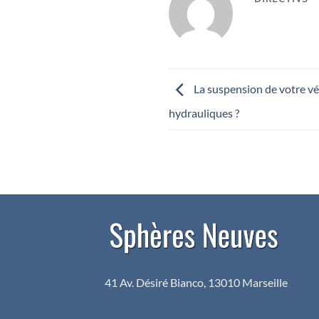
La suspension de votre vé
hydrauliques ?
41 Av. Désiré Bianco, 13010 Marseille