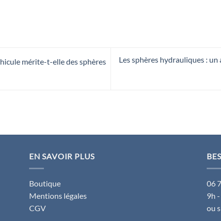
Les sphères hydrauliques : un
hicule mérite-t-elle des sphères
EN SAVOIR PLUS
BES
Boutique
06 
Mentions légales
9h -
CGV
ou 