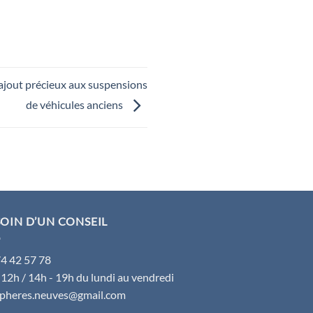
 ajout précieux aux suspensions
de véhicules anciens
OIN D’UN CONSEIL
74 42 57 78
 12h / 14h - 19h du lundi au vendredi
spheres.neuves@gmail.com