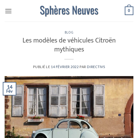
Passer
0
au
contenu
BLOG
Les modèles de véhicules Citroën
mythiques
PUBLIÉ LE
14 FÉVRIER 2022
PAR
DIRECTIVS
14
Fév