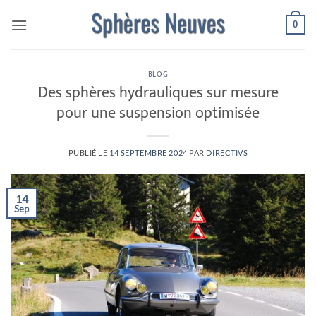
Passer
0
au
contenu
BLOG
Des sphères hydrauliques sur mesure
pour une suspension optimisée
PUBLIÉ LE
14 SEPTEMBRE 2024
PAR
DIRECTIVS
14
Sep