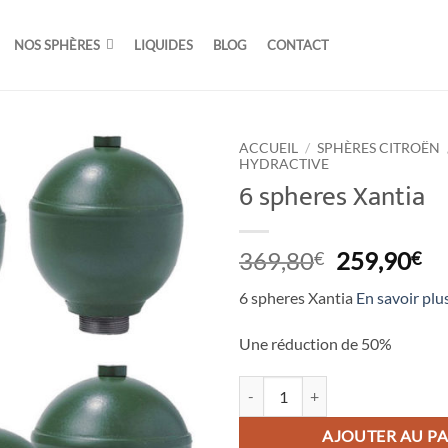
NOS SPHÈRES
LIQUIDES
BLOG
CONTACT
ACCUEIL
/
SPHÈRES CITROËN
HYDRACTIVE
6 spheres Xantia
Le
Le
369,80
259,90
€
€
prix
pr
6 spheres Xantia
En savoir plu
initial
ac
était :
est
Une réduction de
50%
369,80€.
25
quantité de 6 spheres Xantia
AJOUTER AU PA