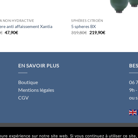
A NON HYDRACTIVE
SPHÈRES CITROËN
ere anti affaissement Xantia
5 spheres BX
Le
Le
Le
Le
0
€
47,90
€
319,80
€
219,90
€
prix
prix
prix
prix
initial
actuel
initial
actuel
était :
est :
était :
est :
69,80€.
47,90€.
319,80€.
219,90€.
EN SAVOIR PLUS
BES
Boutique
06 
Mentions légales
9h -
CGV
ou 
leure expérience sur notre site web. Si vous continuez à utiliser ce sit