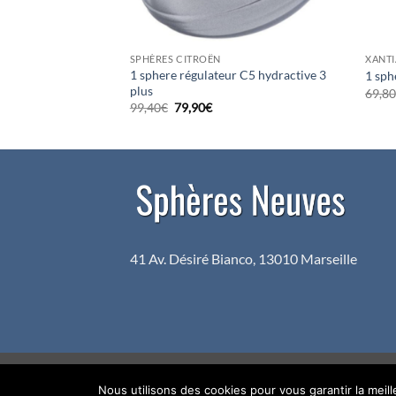
SPHÈRES CITROËN
XANTI
1 sphere régulateur C5 hydractive 3
 FREIN
1 sph
plus
69,8
Le
Le
99,40
€
79,90
€
el
prix
prix
initial
actuel
0€.
était :
est :
99,40€.
79,90€.
41 Av. Désiré Bianco, 13010 Marseille
Copyright 2026 ©
Sphères Neuves
Nous utilisons des cookies pour vous garantir la meil