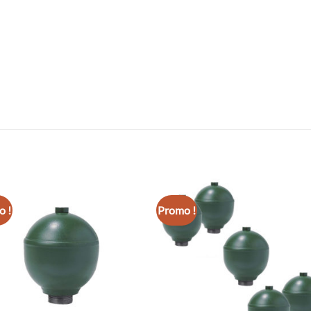
 !
Promo !