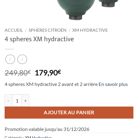
ACCUEIL
/
SPHÈRES CITROËN
/
XM HYDRACTIVE
4 spheres XM hydractive
Le
Le
249,80
179,90
€
€
prix
prix
4 spheres XM hydractive 2 avant et 2 arrière
En savoir plus
initial
actuel
était :
est :
quantité de 4 spheres XM hydractive
249,80€.
179,90€.
AJOUTER AU PANIER
Promotion valable jusqu'au 31/12/2026
Catégorie :
XM Hydractive