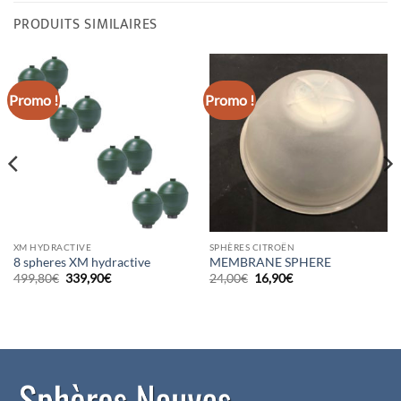
PRODUITS SIMILAIRES
Promo !
Promo !
XM HYDRACTIVE
SPHÈRES CITROËN
8 spheres XM hydractive
MEMBRANE SPHERE
Le
Le
Le
Le
499,80
€
339,90
€
24,00
€
16,90
€
prix
prix
prix
prix
initial
actuel
initial
actuel
était :
est :
était :
est :
499,80€.
339,90€.
24,00€.
16,90€.