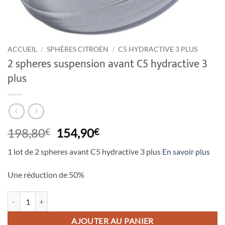
ACCUEIL
/
SPHÈRES CITROËN
/
C5 HYDRACTIVE 3 PLUS
2 spheres suspension avant C5 hydractive 3
plus
Le
Le
198,80
154,90
€
€
prix
prix
1 lot de 2 spheres avant C5 hydractive 3 plus
En savoir plus
initial
actuel
était :
est :
Une réduction de
50%
198,80€.
154,90€.
quantité de 2 spheres suspension avant C5 hydractive 3 plus
AJOUTER AU PANIER