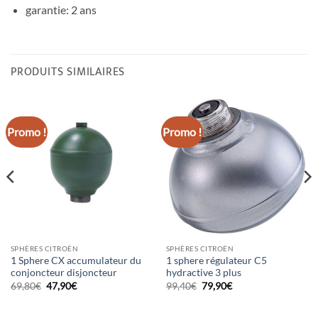
garantie: 2 ans
PRODUITS SIMILAIRES
Promo !
Promo !
SPHÈRES CITROËN
SPHÈRES CITROËN
1 Sphere CX accumulateur du
1 sphere régulateur C5
conjoncteur disjoncteur
hydractive 3 plus
Le
Le
Le
Le
69,80
€
47,90
€
99,40
€
79,90
€
prix
prix
prix
prix
initial
actuel
initial
actuel
était :
est :
était :
est :