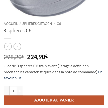
ACCUEIL
/
SPHÈRES CITROËN
/
C6
3 spheres C6
Le
Le
298,20
224,90
€
€
prix
prix
1 lot de 3 spheres C6 train avant (Tarage à définir en
initial
actuel
précisant les caractéristiques dans la note de commande)
En
était :
est :
savoir plus
298,20€.
224,90€.
quantité de 3 spheres C6
AJOUTER AU PANIER