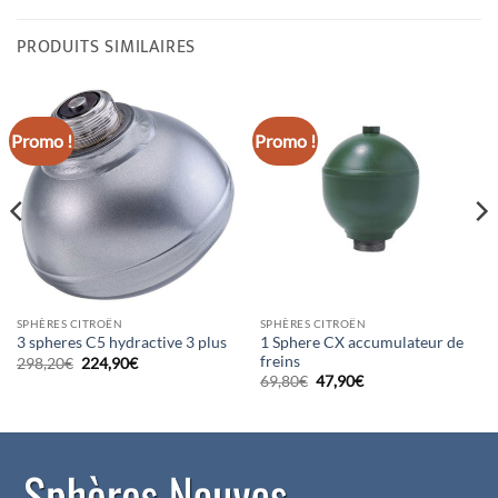
PRODUITS SIMILAIRES
Promo !
Promo !
SPHÈRES CITROËN
SPHÈRES CITROËN
1 Sphere CX accumulateur de
3 spheres C5 hydractive 3 plus
freins
Le
Le
298,20
€
224,90
€
prix
prix
Le
Le
69,80
€
47,90
€
initial
actuel
prix
prix
était :
est :
initial
actuel
298,20€.
224,90€.
était :
est :
69,80€.
47,90€.