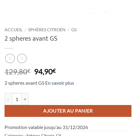
ACCUEIL
/
SPHÈRES CITROËN
/
GS
2 spheres avant GS
Le
Le
129,80
94,90
€
€
prix
prix
2 spheres avant GS
En savoir plus
initial
actuel
était :
est :
quantité de 2 spheres avant GS
129,80€.
94,90€.
AJOUTER AU PANIER
Promotion valable jusqu'au 31/12/2026
Catégories :
Sphères Citroën
,
GS