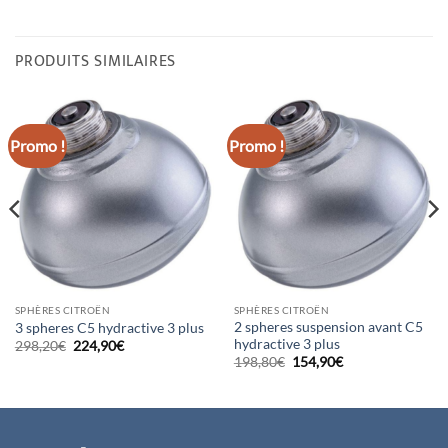
PRODUITS SIMILAIRES
Promo !
Promo !
SPHÈRES CITROËN
SPHÈRES CITROËN
2 spheres suspension avant C5
3 spheres C5 hydractive 3 plus
hydractive 3 plus
Le
Le
298,20
€
224,90
€
prix
prix
Le
Le
198,80
€
154,90
€
initial
actuel
prix
prix
était :
est :
initial
actuel
298,20€.
224,90€.
était :
est :
198,80€.
154,90€.