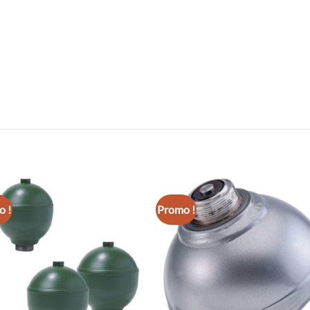
 !
Promo !