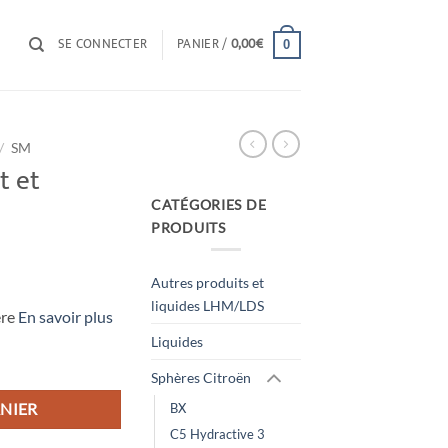
SE CONNECTER
PANIER /
0,00
€
0
/
SM
t et
CATÉGORIES DE
PRODUITS
Autres produits et
ix
liquides LHM/LDS
ère
En savoir plus
tuel
Liquides
 :
arriere
9,90€.
Sphères Citroën
NIER
BX
C5 Hydractive 3