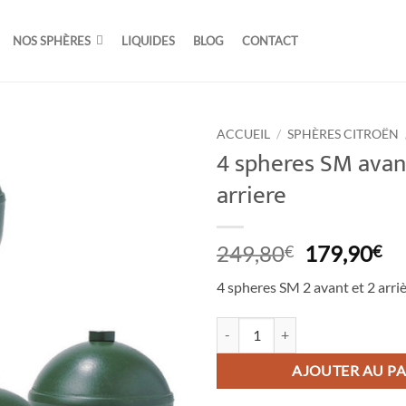
NOS SPHÈRES
LIQUIDES
BLOG
CONTACT
ACCUEIL
/
SPHÈRES CITROËN
4 spheres SM avan
arriere
Le
Le
249,80
179,90
€
€
prix
pr
4 spheres SM 2 avant et 2 arri
initial
ac
était :
est
quantité de 4 spheres SM avant et 
249,80€.
17
AJOUTER AU PA