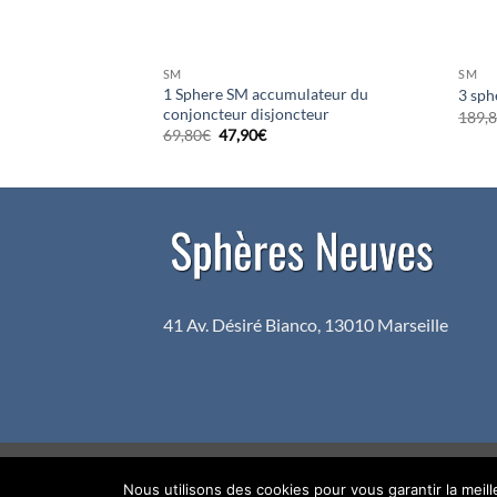
SM
SM
1 Sphere SM accumulateur du
3 sph
conjoncteur disjoncteur
e
189,
rix
Le
Le
69,80
€
47,90
€
ctuel
prix
prix
t :
initial
actuel
79,90€.
était :
est :
69,80€.
47,90€.
41 Av. Désiré Bianco, 13010 Marseille
Copyright 2026 ©
Sphères Neuves
Nous utilisons des cookies pour vous garantir la meil