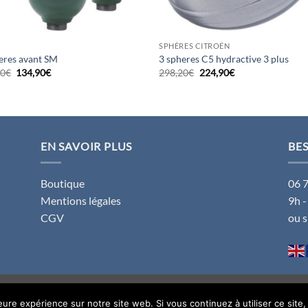
SPHÈRES CITROËN
eres avant SM
3 spheres C5 hydractive 3 plus
Le
Le
Le
Le
80
€
134,90
€
298,20
€
224,90
€
prix
prix
prix
prix
initial
actuel
initial
actuel
était :
est :
était :
est :
189,80€.
134,90€.
298,20€.
224,90€.
EN SAVOIR PLUS
BES
Boutique
06 
Mentions légales
9h -
CGV
ou 
leure expérience sur notre site web. Si vous continuez à utiliser ce sit