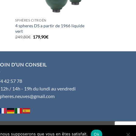
SPHÈRES CITROËN
4 spheres DS a partir de 1966 liquide
vert
Le
Le
249,80
€
179,90
€
prix
prix
initial
actuel
était :
est :
249,80€.
179,90€.
OIN D’UN CONSEIL
74 42 57 78
 12h / 14h - 19h du lundi au vendredi
spheres.neuves@gmail.com
Visa
PayPal
MasterCard
e, nous supposerons que vous en êtes satisfait.
Ok