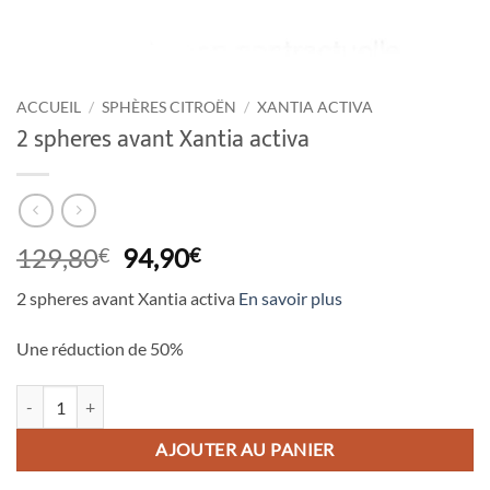
ACCUEIL
/
SPHÈRES CITROËN
/
XANTIA ACTIVA
2 spheres avant Xantia activa
Le
Le
129,80
94,90
€
€
prix
prix
2 spheres avant Xantia activa
En savoir plus
initial
actuel
était :
est :
Une réduction de
50%
129,80€.
94,90€.
quantité de 2 spheres avant Xantia activa
AJOUTER AU PANIER