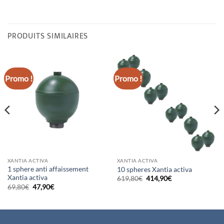
PRODUITS SIMILAIRES
Promo !
Promo !
XANTIA ACTIVA
XANTIA ACTIVA
1 sphere anti affaissement
10 spheres Xantia activa
Xantia activa
Le
Le
619,80
€
414,90
€
prix
prix
Le
Le
69,80
€
47,90
€
initial
actuel
prix
prix
était :
est :
initial
actuel
619,80€.
414,90€.
était :
est :
69,80€.
47,90€.