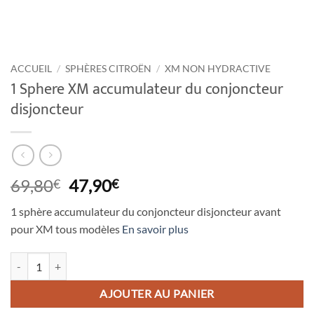
ACCUEIL
/
SPHÈRES CITROËN
/
XM NON HYDRACTIVE
1 Sphere XM accumulateur du conjoncteur
disjoncteur
Le
Le
69,80
47,90
€
€
prix
prix
1 sphère accumulateur du conjoncteur disjoncteur avant
initial
actuel
pour XM tous modèles
En savoir plus
était :
est :
69,80€.
47,90€.
quantité de 1 Sphere XM accumulateur du conjoncteur disjoncteur
AJOUTER AU PANIER