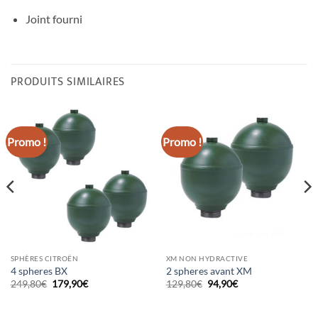
Joint fourni
PRODUITS SIMILAIRES
Promo !
Promo !
SPHÈRES CITROËN
XM NON HYDRACTIVE
4 spheres BX
2 spheres avant XM
Le
Le
Le
Le
249,80
€
179,90
€
129,80
€
94,90
€
prix
prix
prix
prix
initial
actuel
initial
actuel
était :
est :
était :
est :