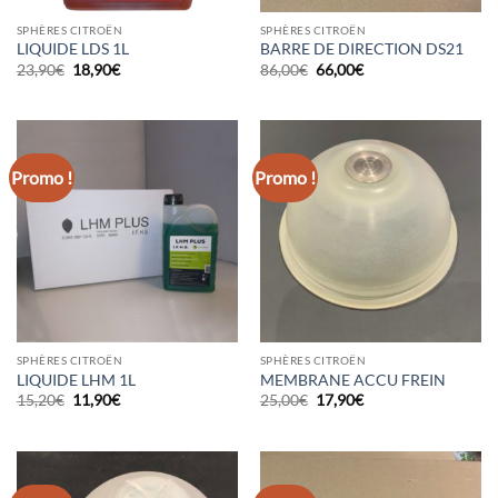
SPHÈRES CITROËN
SPHÈRES CITROËN
LIQUIDE LDS 1L
BARRE DE DIRECTION DS21
Le
Le
Le
Le
23,90
€
18,90
€
86,00
€
66,00
€
prix
prix
prix
prix
initial
actuel
initial
actuel
était :
est :
était :
est :
23,90€.
18,90€.
86,00€.
66,00€.
Promo !
Promo !
SPHÈRES CITROËN
SPHÈRES CITROËN
LIQUIDE LHM 1L
MEMBRANE ACCU FREIN
Le
Le
Le
Le
15,20
€
11,90
€
25,00
€
17,90
€
prix
prix
prix
prix
initial
actuel
initial
actuel
était :
est :
était :
est :
15,20€.
11,90€.
25,00€.
17,90€.