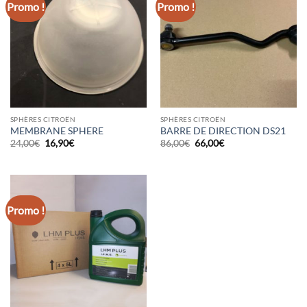
Promo !
Promo !
SPHÈRES CITROËN
SPHÈRES CITROËN
MEMBRANE SPHERE
BARRE DE DIRECTION DS21
Le
Le
Le
Le
24,00
€
16,90
€
86,00
€
66,00
€
prix
prix
prix
prix
initial
actuel
initial
actuel
était :
est :
était :
est :
24,00€.
16,90€.
86,00€.
66,00€.
Promo !