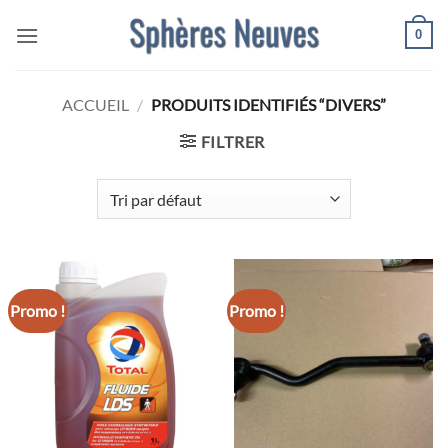
Passer
0
au
contenu
ACCUEIL
/
PRODUITS IDENTIFIÉS “DIVERS”
FILTRER
Promo !
Promo !