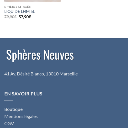
SPHÈRES CITROËN
LIQUIDE LHM 5L
Le
Le
79,90
€
57,90
€
prix
prix
initial
actuel
était :
est :
79,90€.
57,90€.
41 Av. Désiré Bianco, 13010 Marseille
EN SAVOIR PLUS
Boutique
Mentions légales
CGV